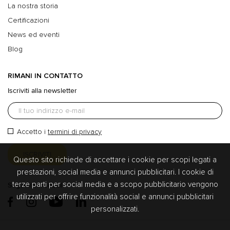
La nostra storia
Certificazioni
News ed eventi
Blog
RIMANI IN CONTATTO
Iscriviti alla newsletter
Accetto i
termini di privacy
Questo sito richiede di accettare i cookie per scopi legati a
prestazioni, social media e annunci pubblicitari. I cookie di
terze parti per social media e a scopo pubblicitario vengono
Seguici sui social
utilizzati per offrire funzionalità social e annunci pubblicitari
personalizzati.