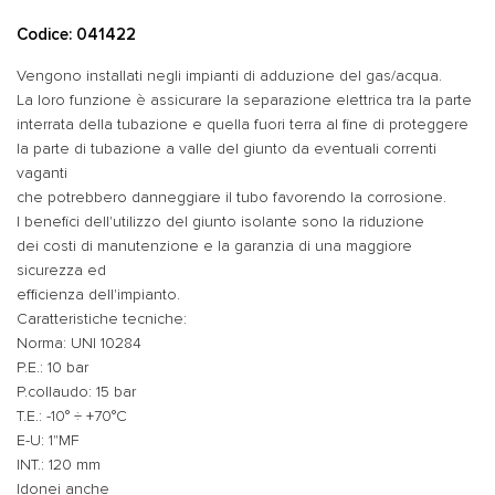
Codice: 041422
Vengono installati negli impianti di adduzione del gas/acqua.
La loro funzione è assicurare la separazione elettrica tra la parte
interrata della tubazione e quella fuori terra al fine di proteggere
la parte di tubazione a valle del giunto da eventuali correnti
vaganti
che potrebbero danneggiare il tubo favorendo la corrosione.
I benefici dell'utilizzo del giunto isolante sono la riduzione
dei costi di manutenzione e la garanzia di una maggiore
sicurezza ed
efficienza dell'impianto.
Caratteristiche tecniche:
Norma: UNI 10284
P.E.: 10 bar
P.collaudo: 15 bar
T.E.: -10° ÷ +70°C
E-U: 1"MF
INT.: 120 mm
Idonei anche