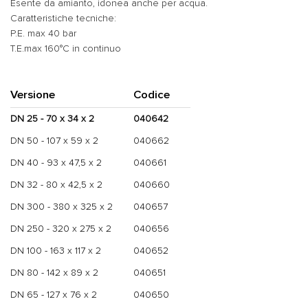
Esente da amianto, idonea anche per acqua.
Caratteristiche tecniche:
P.E. max 40 bar
T.E.max 160°C in continuo
Versione
Codice
DN 25 - 70 x 34 x 2
040642
DN 50 - 107 x 59 x 2
040662
DN 40 - 93 x 47,5 x 2
040661
DN 32 - 80 x 42,5 x 2
040660
DN 300 - 380 x 325 x 2
040657
DN 250 - 320 x 275 x 2
040656
DN 100 - 163 x 117 x 2
040652
DN 80 - 142 x 89 x 2
040651
DN 65 - 127 x 76 x 2
040650