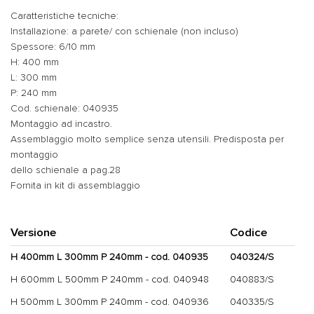
Caratteristiche tecniche:
Installazione: a parete/ con schienale (non incluso)
Spessore: 6/10 mm
H: 400 mm
L: 300 mm
P: 240 mm
Cod. schienale: 040935
Montaggio ad incastro.
Assemblaggio molto semplice senza utensili. Predisposta per
montaggio
dello schienale a pag.28
Fornita in kit di assemblaggio
Versione
Codice
H 400mm L 300mm P 240mm - cod. 040935
040324/S
H 600mm L 500mm P 240mm - cod. 040948
040883/S
H 500mm L 300mm P 240mm - cod. 040936
040335/S