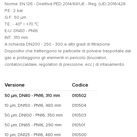
Norma: EN 126 - Direttiva PED 2014/68/UE - Reg. (UE) 2016/426
P.E.: 2 bar
G.F.: 50 µm
T.E.: - 40° ÷ +70 °C
E-U: DN80 - PN16
INT.: 310 mm
A richiesta DN200 - 250 - 300 e altri gradi di filtrazione
Dispositivi che trattengono le particelle di polvere trasportate dal
gas e proteggono gli elementi in pericolo (bruciatori,
contatori,caldaie, regolatori di pressione, ecc.) di intasamento.
Versione
Codice
50 µm, DN80 - PN16, 310 mm
010502
10 µm, DN150 - PN16, 480 mm
010504
50 µm, DN100 - PN16, 350 mm
010503
50 µm, DN65 - PN16, 290 mm
010501
10 µm, DN125 - PN16, 480 mm
010500