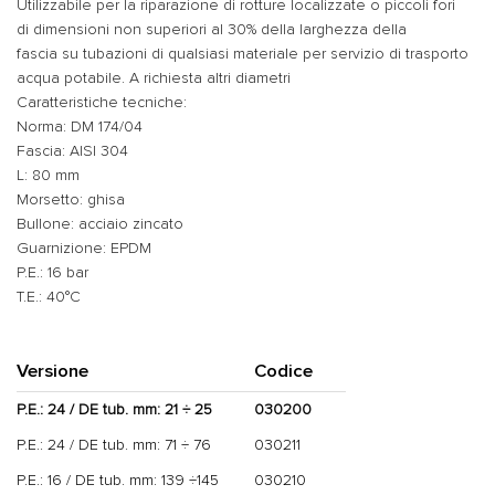
Utilizzabile per la riparazione di rotture localizzate o piccoli fori
di dimensioni non superiori al 30% della larghezza della
fascia su tubazioni di qualsiasi materiale per servizio di trasporto
acqua potabile. A richiesta altri diametri
Caratteristiche tecniche:
Norma: DM 174/04
Fascia: AISI 304
L: 80 mm
Morsetto: ghisa
Bullone: acciaio zincato
Guarnizione: EPDM
P.E.: 16 bar
T.E.: 40°C
Versione
Codice
P.E.: 24 / DE tub. mm: 21 ÷ 25
030200
P.E.: 24 / DE tub. mm: 71 ÷ 76
030211
P.E.: 16 / DE tub. mm: 139 ÷145
030210