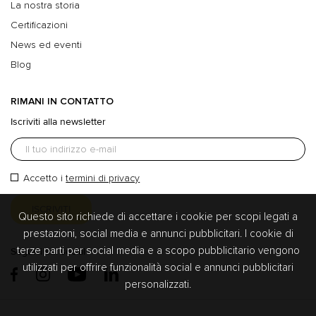
La nostra storia
Certificazioni
News ed eventi
Blog
RIMANI IN CONTATTO
Iscriviti alla newsletter
Accetto i
termini di privacy
Questo sito richiede di accettare i cookie per scopi legati a
prestazioni, social media e annunci pubblicitari. I cookie di
terze parti per social media e a scopo pubblicitario vengono
Seguici sui social
utilizzati per offrire funzionalità social e annunci pubblicitari
personalizzati.