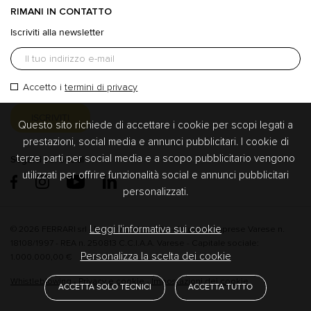
RIMANI IN CONTATTO
Iscriviti alla newsletter
Accetto i
termini di privacy
Questo sito richiede di accettare i cookie per scopi legati a
prestazioni, social media e annunci pubblicitari. I cookie di
terze parti per social media e a scopo pubblicitario vengono
Seguici sui social
utilizzati per offrire funzionalità social e annunci pubblicitari
personalizzati.
Leggi l'informativa sui cookie
© 2026 FERRARI srl - P. IVA 02342730120 - Registro Imprese Varese n.
18108/1997 - REA n. 250813 C.C.I.A.A. Varese - Capitale sociale:
Personalizza la scelta dei cookie
1.000.000,00 €
Whistleblowing
-
Privacy e cookie
-
Impostazioni dei cookie
ACCETTA SOLO TECNICI
ACCETTA TUTTO