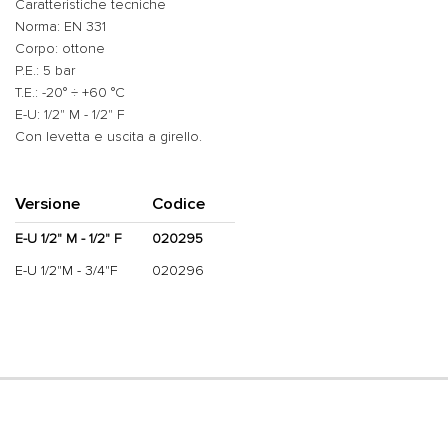
Caratteristiche tecniche
Norma: EN 331
Corpo: ottone
P.E.: 5 bar
T.E.: -20° ÷ +60 °C
E-U: 1/2" M - 1/2" F
Con levetta e uscita a girello.
Versione
Codice
E-U 1/2" M - 1/2" F
020295
E-U 1/2"M - 3/4"F
020296