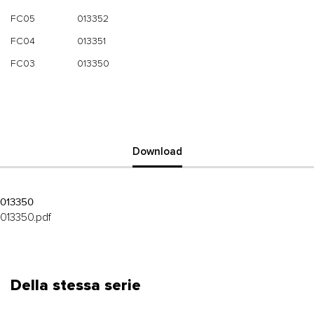
FC05
013352
FC04
013351
FC03
013350
Download
013350
013350.pdf
Della stessa serie