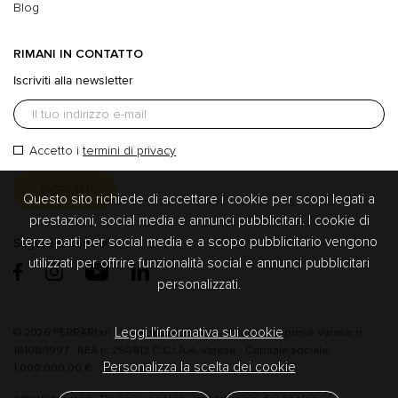
Blog
RIMANI IN CONTATTO
Iscriviti alla newsletter
Accetto i
termini di privacy
Questo sito richiede di accettare i cookie per scopi legati a
prestazioni, social media e annunci pubblicitari. I cookie di
terze parti per social media e a scopo pubblicitario vengono
Seguici sui social
utilizzati per offrire funzionalità social e annunci pubblicitari
personalizzati.
Leggi l'informativa sui cookie
© 2026 FERRARI srl - P. IVA 02342730120 - Registro Imprese Varese n.
18108/1997 - REA n. 250813 C.C.I.A.A. Varese - Capitale sociale:
Personalizza la scelta dei cookie
1.000.000,00 €