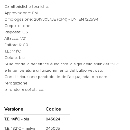
Caratteristiche tecniche:
Approvazione: FM
Omologazione: 2011/305/UE (CPR) - UNI EN 12259-1
Corpo: ottone
Risposta: G5
Attacco: 1/2"
Fattore K: 80
T.E.: 141°C
Colore: blu
Sulla rondella deflettrice è indicata la sigla dello sprinkler "SU"
e la temperatura di funzionamento del bulbo vetroso.
Con distribuzione paraboloide dell'acqua, adatto a dare
l'erogazione
la rondella deflettrice.
Versione
Codice
T.E. 141°C - blu
045024
T.E. 182°C - malva
045035